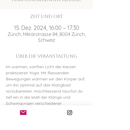
Zeit und Ort
15. Dez. 2024, 16:00 – 17:30
Zürich, Militärstrasse 84, 8004 Zürich,
Schweiz
Über die Veranstaltung
Im warmen, sanften Licht der Kerzen 
praktizieren Yoga. Mit fliessenden 
Bewegungen wärmen wir den Körper auf, 
um ihn optimal auf das Klangbad 
vorzubereiten. Anschliessend tauchst du 
tief ein in die Welt der Klänge und 
Schwingungen verschiedener 
Instrumente.
 So kannst du die 
Entspannung noch intensiver 
wahrnehmen und vollkommen zur Ruhe 
kommen. 