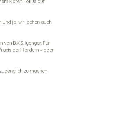
nem klaren Fokus auf 
 Und ja, wir lachen auch 
 von B.K.S. Iyengar. Für 
raxis darf fordern – aber 
e zugänglich zu machen 