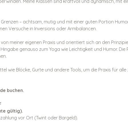
rwinden. Meine Klassen sind kraftvoll und dynamisch, mit ei
 Grenzen – achtsam, mutig und mit einer guten Portion Humor.
nen Versuche in Inversions oder Armbalancen. 
 von meiner eigenen Praxis und orientiert sich an den Prinzipien
 Hingabe genauso zum Yoga wie Leichtigkeit und Humor. Die P
en. 
ttel wie Blöcke, Gurte und andere Tools, um die Praxis für all
de buchen.  
F
te gültig).
zahlung vor Ort (Twint oder Bargeld).