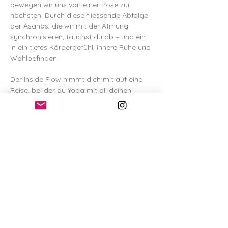
bewegen wir uns von einer Pose zur 
nächsten. Durch diese fliessende Abfolge 
der Asanas, die wir mit der Atmung 
synchronisieren, tauchst du ab – und ein 
in ein tiefes Körpergefühl, innere Ruhe und 
Wohlbefinden. 
Der Inside Flow nimmt dich mit auf eine 
Reise, bei der du Yoga mit all deinen 
Sinnen wahrnimmst. Musik ist ein 
integraler Bestandteil. Die Stunde endet 
mit ruhigen Sequenzen aus dem sanften 
Yin Yoga, wo wir mehrere Minuten in einer 
Pose verweilen, um einen Zustand tiefer 
Entspannung zu erreichen. Der krönende 
Abschluss: Shavasana mit Sound Healing. 
Vorkenntnisse braucht es keine – alle sind 
willkommen.
Hier
 kannst du deine Stunde buchen.  