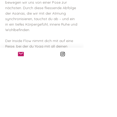
bewegen wir uns von einer Pose zur 
nächsten. Durch diese fliessende Abfolge 
der Asanas, die wir mit der Atmung 
synchronisieren, tauchst du ab – und ein 
in ein tiefes Körpergefühl, innere Ruhe und 
Wohlbefinden. 
Der Inside Flow nimmt dich mit auf eine 
Reise, bei der du Yoga mit all deinen 
Sinnen wahrnimmst. Musik ist ein 
integraler Bestandteil. Die Stunde endet 
mit ruhigen Sequenzen aus dem sanften 
Yin Yoga, wo wir mehrere Minuten in einer 
Pose verweilen, um einen Zustand tiefer 
Entspannung zu erreichen. Der krönende 
Abschluss: Shavasana mit Sound Healing. 
Vorkenntnisse braucht es keine – alle sind 
willkommen.
Hier
 kannst du deine Stunde buchen.  