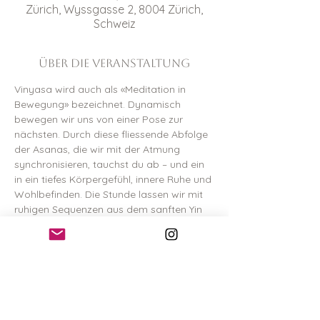
Zürich, Wyssgasse 2, 8004 Zürich,
Schweiz
Über die Veranstaltung
Vinyasa wird auch als «Meditation in 
Bewegung» bezeichnet. Dynamisch 
bewegen wir uns von einer Pose zur 
nächsten. Durch diese fliessende Abfolge 
der Asanas, die wir mit der Atmung 
synchronisieren, tauchst du ab – und ein 
in ein tiefes Körpergefühl, innere Ruhe und 
Wohlbefinden. Die Stunde lassen wir mit 
ruhigen Sequenzen aus dem sanften Yin 
Yoga ausklingen, wo wir mehrere Minuten 
in einer Pose verweilen, um einen Zustand 
tiefer Entspannung zu erreichen. 
Vorkenntnisse braucht es keine – alle sind 
willkommen. 
Hier
 kannst du deine Stunde buchen. 
Preis: 35 CHF (für 