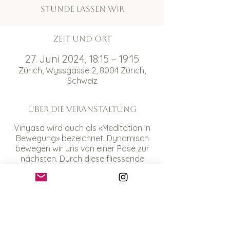
Stunde lassen wir
Zeit und Ort
27. Juni 2024, 18:15 – 19:15
Zürich, Wyssgasse 2, 8004 Zürich,
Schweiz
Über die Veranstaltung
Vinyasa wird auch als «Meditation in
Bewegung» bezeichnet. Dynamisch
bewegen wir uns von einer Pose zur
nächsten. Durch diese fliessende
Abfolge der Asanas, die wir mit der
Atmung synchronisieren, tauchst du
ab – und ein in ein tiefes Körpergefühl,
innere Ruhe und Wohlbefinden. Die
Stunde lassen wir mit ruhigen
Sequenzen aus dem sanften Yin Yoga