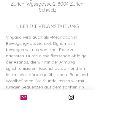
Zürich, Wyssgasse 2, 8004 Zürich,
Schweiz
Über die Veranstaltung
Vinyasa wird auch als «Meditation in 
Bewegung» bezeichnet. Dynamisch 
bewegen wir uns von einer Pose zur 
nächsten. Durch diese fliessende Abfolge 
der Asanas, die wir mit der Atmung 
synchronisieren, tauchst du ab – und ein 
in ein tiefes Körpergefühl, innere Ruhe und 
Wohlbefinden. Die Stunde lassen wir mit 
ruhigen Sequenzen aus dem sanften Yin 
Yoga ausklingen, wo wir mehrere Minuten 
in einer Pose verweilen, um einen Zustand 
tiefer Entspannung zu erreichen. 
Vorkenntnisse braucht es keine – alle sind 
willkommen. 
Hier
 kannst du deine Stunde buchen. 
Preis: 35 CHF (für 