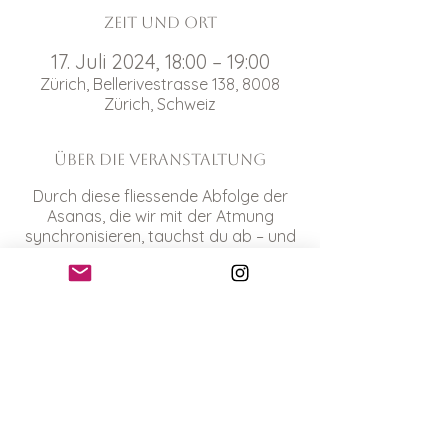
Zeit und Ort
17. Juli 2024, 18:00 – 19:00
Zürich, Bellerivestrasse 138, 8008
Zürich, Schweiz
Über die Veranstaltung
Durch diese fliessende Abfolge der
Asanas, die wir mit der Atmung
synchronisieren, tauchst du ab – und
ein in ein tiefes Körpergefühl, innere
Ruhe und Wohlbefinden.
Bitte nimm deine eigene Matte mit
und erscheine 10 Minuten vor Beginn
der Yogaklasse. Wir treffen und beim
Chinagarten auf der Wiese vor dem
Pavillon Le Corbusier. Preis: CHF 20.-
Anmeldungen über
Instragram
.