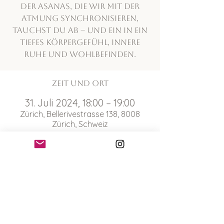
der Asanas, die wir mit der
Atmung synchronisieren,
tauchst du ab – und ein in ein
tiefes Körpergefühl, innere
Ruhe und Wohlbefinden.
Zeit und Ort
31. Juli 2024, 18:00 – 19:00
Zürich, Bellerivestrasse 138, 8008
Zürich, Schweiz
Über die Veranstaltung
Bitte nimm deine eigene Matte mit
und erscheine 10 Minuten vor Beginn
der Yogaklasse. Wir treffen und beim
Chinagarten auf der Wiese vor dem
Pavillon Le Corbusier.