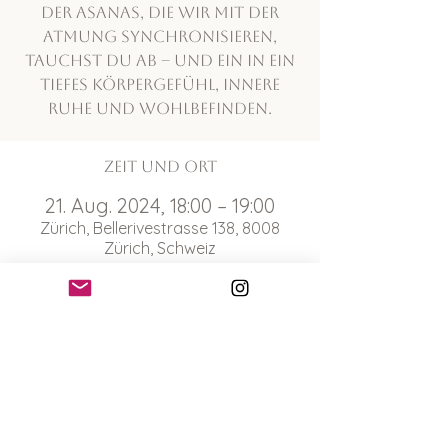
der Asanas, die wir mit der
Atmung synchronisieren,
tauchst du ab – und ein in ein
tiefes Körpergefühl, innere
Ruhe und Wohlbefinden.
Zeit und Ort
21. Aug. 2024, 18:00 – 19:00
Zürich, Bellerivestrasse 138, 8008
Zürich, Schweiz
Über die Veranstaltung
Bitte nimm deine eigene Matte mit
und erscheine 10 Minuten vor Beginn
der Yogaklasse. Wir treffen und beim
Chinagarten auf der Wiese vor dem
Pavillon Le Corbusier.