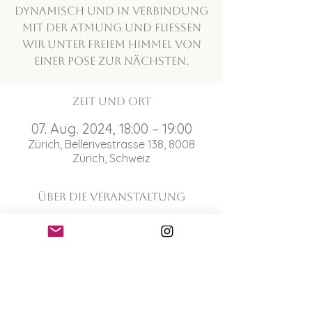
Dynamisch und in Verbindung
mit der Atmung und fliessen
wir unter freiem Himmel von
einer Pose zur nächsten.
Zeit und Ort
07. Aug. 2024, 18:00 – 19:00
Zürich, Bellerivestrasse 138, 8008
Zürich, Schweiz
Über die Veranstaltung
Durch diese fliessende Abfolge der 
Asanas, die wir mit der Atmung 
synchronisieren, tauchst du ab – und ein 
in ein tiefes Körpergefühl, innere Ruhe und 
Wohlbefinden. 
Bitte nimm deine eigene Matte mit und 
erscheine 10 Minuten vor Beginn der 