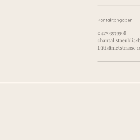
Kontaktangaben
041793979598
chantal.staeubli@
Lütisämetstrasse 1