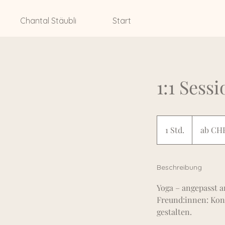
Chantal Stäubli
Start
1:1 Sess
ab
CHF
1 Std.
1
ab CHF
120.-
S
t
d
Beschreibung
Yoga – angepasst a
Freund:innen: Kon
gestalten.